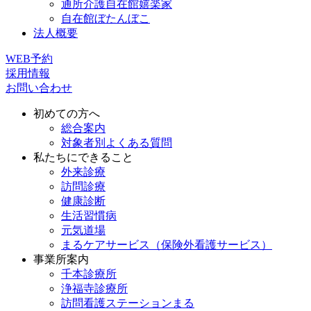
通所介護自在館嬉楽家
自在館ぼたんぼこ
法人概要
WEB予約
採用情報
お問い合わせ
初めての方へ
総合案内
対象者別よくある質問
私たちにできること
外来診療
訪問診療
健康診断
生活習慣病
元気道場
まるケアサービス（保険外看護サービス）
事業所案内
千本診療所
浄福寺診療所
訪問看護ステーションまる