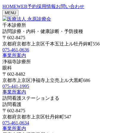
HOME
WEB予約
採用情報
お問い合わせ
MENU
千本診療所
訪問診療・内科・健康診断・予防接種
〒602-8475
京都府京都市上京区千本五辻上ル牡丹鉾町556
075-461-0636
事業所案内
浄福寺診療所
眼科
〒602-8482
京都市上京区浄福寺上立売上ル大黒町686
075-441-1995
事業所案内
訪問看護ステーションまる
訪問看護
〒602-8475
京都府京都市上京区牡丹鉾町547
075-461-0634
事業所案内