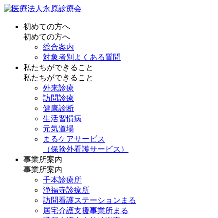
初めての方へ
初めての方へ
総合案内
対象者別よくある質問
私たちができること
私たちができること
外来診療
訪問診療
健康診断
生活習慣病
元気道場
まるケアサービス
（保険外看護サービス）
事業所案内
事業所案内
千本診療所
浄福寺診療所
訪問看護ステーションまる
居宅介護支援事業所まる