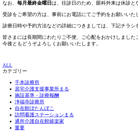
なお、
毎月最終金曜日
は、往診日のため、眼科外来は休診と
受診をご希望の方は、事前にお電話にてご予約をお願いいた
診療日時や予約方法などの詳細につきましては、下記チラシ
皆さまには長期間にわたりご不便、ご心配をおかけしました
今後ともどうぞよろしくお願いいたします。
ALL
カテゴリー
千本診療所
居宅介護支援事業所まる
施設基準・診療報酬
浄福寺診療所
自在館ぼたんぼこ
訪問看護ステーションまる
通所介護自在館嬉楽家
重要