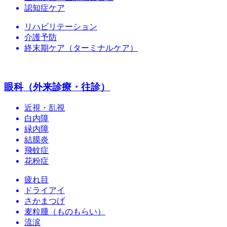
認知症ケア
リハビリテーション
介護予防
終末期ケア（ターミナルケア）
眼科（外来診療・往診）
近視・乱視
白内障
緑内障
結膜炎
飛蚊症
花粉症
疲れ目
ドライアイ
さかまつげ
麦粒腫（ものもらい）
流涙