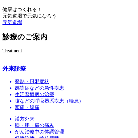
健康はつくれる！
元気道場で元気になろう
元気道場
診療のご案内
Treatment
外来診療
発熱・風邪症状
感染症などの急性疾患
生活習慣病の治療
咳などの呼吸器系疾患（喘息）
頭痛・腹痛
漢方外来
膝・腰・肩の痛み
がん治療中の体調管理