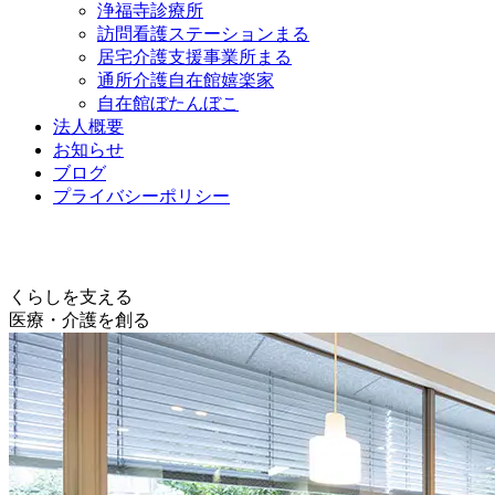
浄福寺診療所
訪問看護ステーションまる
居宅介護支援事業所まる
通所介護自在館嬉楽家
自在館ぼたんぼこ
法人概要
お知らせ
ブログ
プライバシーポリシー
くらしを支える
医療・介護を創る