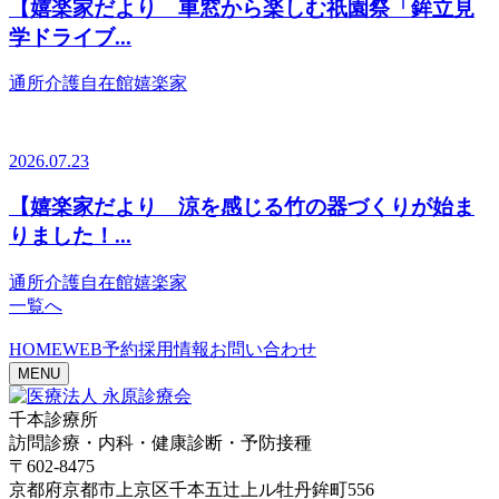
【嬉楽家だより 車窓から楽しむ祇園祭「鉾立見
学ドライブ...
通所介護自在館嬉楽家
2026.07.23
【嬉楽家だより 涼を感じる竹の器づくりが始ま
りました！...
通所介護自在館嬉楽家
一覧へ
HOME
WEB予約
採用情報
お問い合わせ
MENU
千本診療所
訪問診療・内科・健康診断・予防接種
〒602-8475
京都府京都市上京区千本五辻上ル牡丹鉾町556